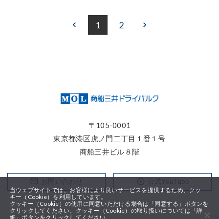
1
2
keyboard_arrow_left
keyboard_arrow_right
〒105-0001
東京都港区⻁ノ門二丁目１番１号
商船三井ビル８階
mail_outline
play_circle_outline
お問い合わせ
公式YouTube
当ウェブサイトでは、お客様により良いサービスを提供するため、クッ
キー（Cookie）を利用しています。
クッキー（Cookie）の使用に同意いただける場合は「同意する」ボタンを
クリックしてください。クッキー（Cookie）の取り扱いについては「詳
細」ボタンをクリックしてください。