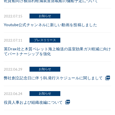
乾貨船向け横揺れ軽減装置搭載船の傭船予定について
お知らせ
2022.07.15
Youtube公式チャンネルに新しい動画を投稿しました
プレスリリース
2022.07.11
英Drax社と木質ペレット海上輸送の温室効果ガス軽減に向け
てパートナーシップを強化
お知らせ
2022.06.29
picture_as_pdf
弊社創立記念日に伴うBL発行スケジュールに関しまして
お知らせ
2022.06.24
picture_as_pdf
役員人事および組織改編について