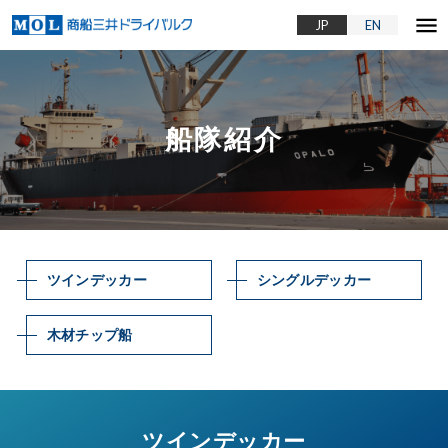
menu
JP
EN
船隊紹介
ツインデッカー
シングルデッカー
木材チップ船
ツインデッカー