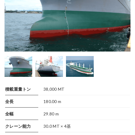
積載重量トン
38,000 MT
全長
180.00 m
全幅
29.80 m
クレーン能力
30.0 MT × 4基