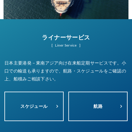
ライナーサービス
Liner Service
日本主要港発－東南アジア向け在来船定期サービスです。小
口での輸送も承りますので、航路・スケジュールをご確認の
上、船積みご相談下さい。
スケジュール
keyboard_arrow_right
航路
keyboard_arrow_right