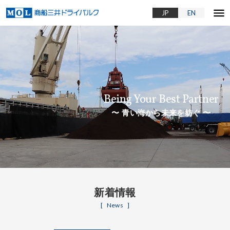
menu
JP
EN
Being Your Best Partner
青い海から未来を紡ぐ
新着情報
News