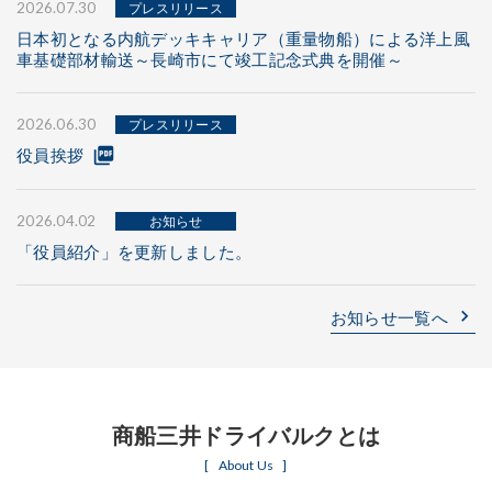
2026.07.30
プレスリリース
日本初となる内航デッキキャリア（重量物船）による洋上風
車基礎部材輸送～長崎市にて竣工記念式典を開催～
2026.06.30
プレスリリース
picture_as_pdf
役員挨拶
2026.04.02
お知らせ
「役員紹介」を更新しました。
keyboard_arrow_right
お知らせ一覧へ
商船三井ドライバルクとは
About Us