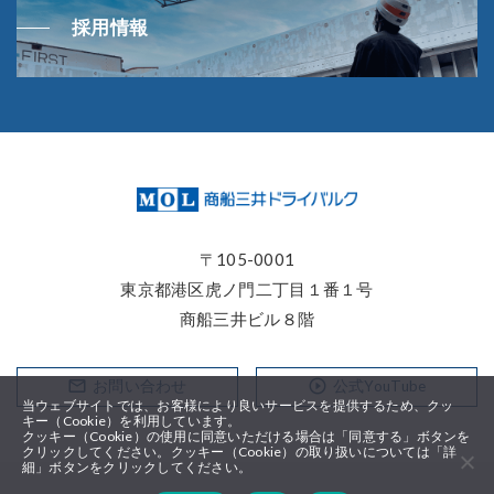
採用情報
〒105-0001
東京都港区⻁ノ門二丁目１番１号
商船三井ビル８階
mail_outline
play_circle_outline
お問い合わせ
公式YouTube
当ウェブサイトでは、お客様により良いサービスを提供するため、クッ
キー（Cookie）を利用しています。
クッキー（Cookie）の使用に同意いただける場合は「同意する」ボタンを
クリックしてください。クッキー（Cookie）の取り扱いについては「詳
細」ボタンをクリックしてください。