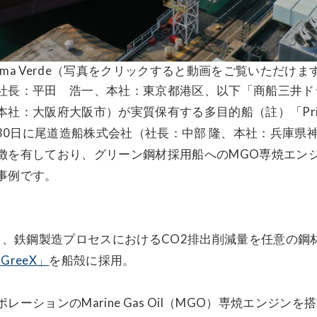
rima Verde（写真をクリックすると動画をご覧いただけま
社長：平田 浩一、本社：東京都港区、以下「商船三井ド
：大阪府大阪市）が実質保有する多目的船（註）「Prima
月30日に尾道造船株式会社（社長：中部 隆、本社：兵庫
徴を有しており、グリーン鋼材採用船へのMGO専焼エン
事例です。
る、鉄鋼製造プロセスにおけるCO2排出削減量を任意の鋼
GreeX」
を船殻に採用。
ーションのMarine Gas Oil（MGO）専焼エンジン