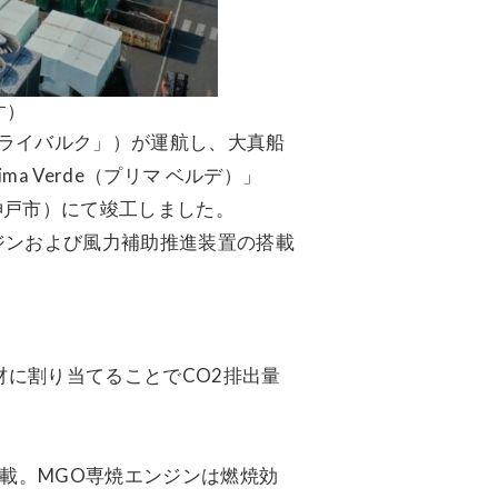
す）
ライバルク」）が運航し、大真船
 Verde（プリマ ベルデ）」
県神戸市）にて竣工しました。
ジンおよび風力補助推進装置の搭載
材に割り当てることでCO2排出量
を搭載。MGO専焼エンジンは燃焼効