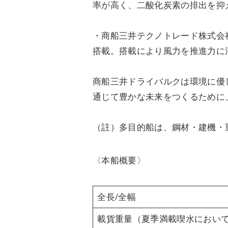
率が高く、二酸化炭素の排出を抑
・商船三井テクノトレード株式会社が営
搭載。搭載により風力を推進力に
商船三井ドライバルクは環境に優
通じて豊かな未来をつくるために、社
（註）多目的船は、鋼材・建機・
〈本船概要〉
全長/全幅
載貨重量（夏季満載喫水におい