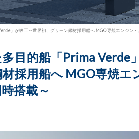
 Verde」が竣工～世界初、グリーン鋼材採用船へ MGO専焼エンジ
目的船「Prima Verd
材採用船へ MGO専焼エ
同時搭載～